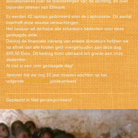
documentaires over de doelstellingen van de stichting, en over
bijzonder streken van Ethiopië.
Er werden 42 laptops gedoneerd voor de Laptopaktie. Dit aantal
overtreft onze stoutse verwachtingen.
Het bestuur wil derhalve alle schenkers bedanken voor deze
geslaagde aktie.
Dankzij de financiële inbreng van enkele donateurs hebben we,
na aftrek van alle kosten geld overgehouden aan deze dag:
688,50 Euro. Dit bedrag komt uiteraard ten goede aan onze
studenten.
Al met al een zeer geslaagde dag!
Jammer dat we nog 10 jaar moeten wachten op het
volgende
Mambo Poa
jubileumfeest.
Geplaatst in
Niet gecategoriseerd