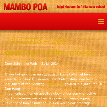
July 2013 – Zeer
geslaagd jubileumfeest!
Door
Spin in het Web
|
31 juli 2024
Onder het genot van een Ethiopisch kopje koffie hebben
Zaterdag 29 Juni 162 donateurs en belangstellenden het 10-
jaar jubileum van Stichting
Mambo Poa
gevierd in Kijduin Park in
Den Haag.
In een ontspannen en gezellige sfeer, onder een vriendelijke
zon kon iedereen met elkaar bijpraten, souvenirs kopen,
Ethiopische hapjes nuttigen. Te zien waren ook prachtige