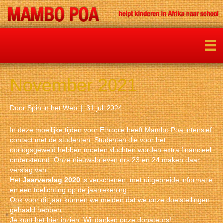
November 2021
Door
Spin in het Web
|
31 juli 2024
In deze moeilijke tijden voor Ethiopie heeft Mambo Poa intensief
contact met de studenten. Studenten die voor het
oorlogsgeweld hebben moeten vluchten worden extra financieel
ondersteund. Onze nieuwsbrieven nrs 23 en 24 maken daar
verslag van.
Het
Jaarverslag 2020
is verschenen, met uitgebreide informatie
en een toelichting op de jaarrekening.
Ook voor dit jaar kunnen we melden dat we onze doelstellingen
gehaald hebben.
Je kunt het
hier
inzien. Wij danken onze donateurs!