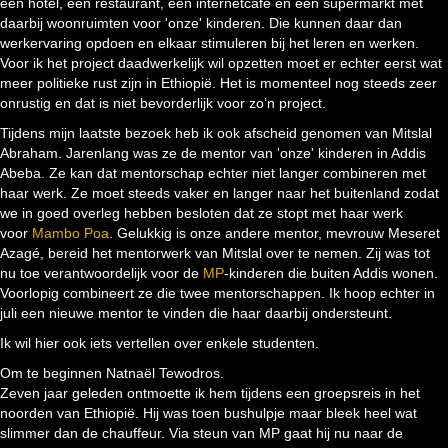
een hotel, een restaurant, een internetcafé en een supermarkt met
daarbij woonruimten voor 'onze' kinderen. Die kunnen daar dan
werkervaring opdoen en elkaar stimuleren bij het leren en werken.
Voor ik het project daadwerkelijk wil opzetten moet er echter eerst wat
meer politieke rust zijn in Ethiopië. Het is momenteel nog steeds zeer
onrustig en dat is niet bevorderlijk voor zo’n project.
Tijdens mijn laatste bezoek heb ik ook afscheid genomen van Mitslal
Abraham. Jarenlang was ze de mentor van 'onze' kinderen in Addis
Abeba. Ze kan dat mentorschap echter niet langer combineren met
haar werk. Ze moet steeds vaker en langer naar het buitenland zodat
we in goed overleg hebben besloten dat ze stopt met haar werk
voor
Mambo Poa
. Gelukkig is onze andere mentor, mevrouw Meseret
Azagé, bereid het mentorwerk van Mitslal over te nemen. Zij was tot
nu toe verantwoordelijk voor de
MP
-kinderen die buiten Addis wonen.
Voorlopig combineert ze die twee mentorschappen. Ik hoop echter in
juli een nieuwe mentor te vinden die haar daarbij ondersteunt.
Ik wil hier ook iets vertellen over enkele studenten.
Om te beginnen Natnaël Tewodros.
Zeven jaar geleden ontmoette ik hem tijdens een groepsreis in het
noorden van Ethiopië. Hij was toen bushulpje maar bleek heel wat
slimmer dan de chauffeur. Via steun van MP gaat hij nu naar de