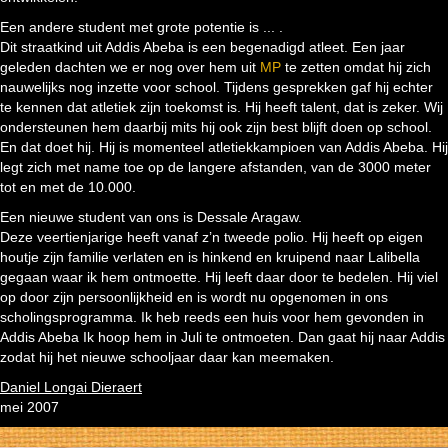
Een andere student met grote potentie is ... .
Dit straatkind uit Addis Abeba is een begenadigd atleet. Een jaar
geleden dachten we er nog over hem uit
MP
te zetten omdat hij zich
nauwelijks nog inzette voor school. Tijdens gesprekken gaf hij echter
te kennen dat atletiek zijn toekomst is. Hij heeft talent, dat is zeker. Wij
ondersteunen hem daarbij mits hij ook zijn best blijft doen op school.
En dat doet hij. Hij is momenteel atletiekkampioen van Addis Abeba. Hij
legt zich met name toe op de langere afstanden, van de 3000 meter
tot en met de 10.000.
Een nieuwe student van ons is Dessale Aragaw.
Deze veertienjarige heeft vanaf z’n tweede polio. Hij heeft op eigen
houtje zijn familie verlaten en is hinkend en kruipend naar Lalibella
gegaan waar ik hem ontmoette. Hij leeft daar door te bedelen. Hij viel
op door zijn persoonlijkheid en is wordt nu opgenomen in ons
scholingsprogramma. Ik heb reeds een huis voor hem gevonden in
Addis Abeba Ik hoop hem in Juli te ontmoeten. Dan gaat hij naar Addis
zodat hij het nieuwe schooljaar daar kan meemaken.
Daniel Longai Dieraert
mei 2007