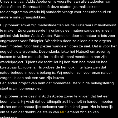
Universiteit van Addis Abeba en is voorzitter van alle studenten van
Addis Abeba. Daarnaast heeft deze student journalistiek een
radioprogramma waarin hij aandacht vraagt voor natuurbehoud en
andere milieuvraagstukken.
Hij probeert zowel zijn medestudenten als de luisteraars milieubewust
te maken. Zo organiseerde hij onlangs een natuurwandeling in een
gebied vlak buiten Addis Abeba. Wandelen door de natuur is iets zeer
ongewoons voor Ethiopiër. Wandelen doen ze alleen als ze ergens
heen moeten. Voor hun plezier wandelen doen ze niet. Dat is voor hen
nog echt iets vreemds. Desondanks lukte het Natnaël om zeventig
bussen te vullen met scholieren die allemaal meededen aan zijn
wandelproject. Tijdens die tocht liet hij hen zien hoe mooi en hoe
kwetsbaar Ethiopië is. Hij probeerde hen ook in te laten zien dat
natuurbehoud in ieders belang is. Wij moeten zelf voor onze natuur
zorgen, is dan ook een van zijn leuzen.
Een ander project van hem dat momenteel sterk in de belangstelling
staat is zijn bomenproject.
Hij probeert elke gezin in Addis Abeba zover te krijgen dat het een
boom plant. Hij vindt dat de Ethiopiër zelf het heft in handen moeten
als het om de natuurlijke toekomst van hun land gaat. Het is heerlijk
om te zien dat dankzij de steun van
MP
iemand zich zo kan
ontwikkelen.