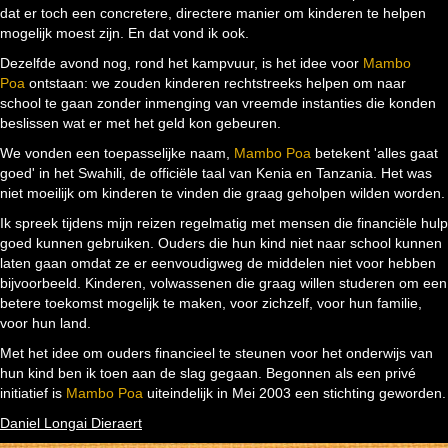
dat er toch een concretere, directere manier om kinderen te helpen
mogelijk moest zijn. En dat vond ik ook.
Dezelfde avond nog, rond het kampvuur, is het idee voor
Mambo
Poa
ontstaan: we zouden kinderen rechtstreeks helpen om naar
school te gaan zonder inmenging van vreemde instanties die konden
beslissen wat er met het geld kon gebeuren.
We vonden een toepasselijke naam,
Mambo Poa
betekent 'alles gaat
goed' in het Swahili, de officiële taal van Kenia en Tanzania. Het was
niet moeilijk om kinderen te vinden die graag geholpen wilden worden.
Ik spreek tijdens mijn reizen regelmatig met mensen die financiële hulp
goed kunnen gebruiken. Ouders die hun kind niet naar school kunnen
laten gaan omdat ze er eenvoudigweg de middelen niet voor hebben
bijvoorbeeld. Kinderen, volwassenen die graag willen studeren om een
betere toekomst mogelijk te maken, voor zichzelf, voor hun familie,
voor hun land.
Met het idee om ouders financieel te steunen voor het onderwijs van
hun kind ben ik toen aan de slag gegaan. Begonnen als een privé
initiatief is
Mambo Poa
uiteindelijk in Mei 2003 een stichting geworden.
Daniel Longai Dieraert